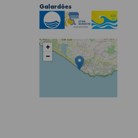
Galardões
+
−