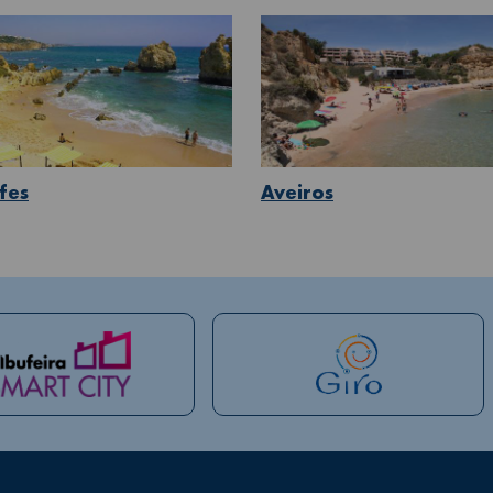
fes
Aveiros