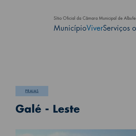
Passar para o conteúdo principa
Sítio Oficial da Câmara Municipal de Albufe
Main navigation
Município
Viver
Serviços o
PRAIAS
Galé - Leste