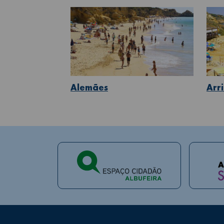
Alemães
Arri