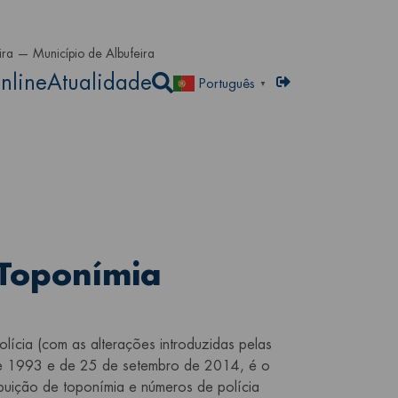
l
ira — Município de Albufeira
Abrir a caixa de pesqu
nline
Atualidade
Menu de utilizador
Entrar
Português
▼
 Toponímia
ícia (com as alterações introduzidas pelas
de 1993 e de 25 de setembro de 2014, é o
ribuição de toponímia e números de polícia