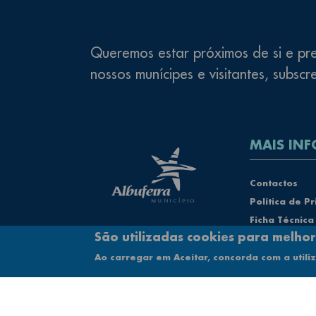
Queremos estar próximos de si e pre
nossos munícipes e visitantes, subscr
MAIS INF
Rodapé
Contactos
Política de P
Ficha Técnica
São utilizadas cookies para melhor
Mapa do Site
Acessibilidad
Ao carregar em Aceitar, concorda com a utili