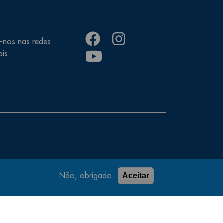
facebook
instagram
-nos nas redes
youtube
ais
Não, obrigado
Aceitar