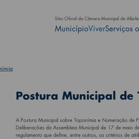
Passar para o conteúdo principa
Sítio Oficial da Câmara Municipal de Albufe
Main navigation
Município
Viver
Serviços o
nímia
Postura Municipal de
A Postura Municipal sobre Toponímia e Numeração de Pol
Deliberações da Assembleia Municipal de 17 de maio 
regulamento que define, entre outros, os critérios de at