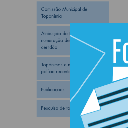
Comissão Municipal de 
Toponímia
Atribuição de topónimo, 
numeração de polícia e 
certidão
Topónimos e numeração de 
polícia recentemente atribuídos
Publicações
Pesquisa de topónimos