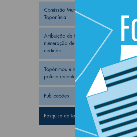
Comissão Municipal de 
Toponímia
Atribuição de topónimo, 
numeração de polícia e 
certidão
Topónimos e numeração de 
polícia recentemente atribuídos
Publicações
Pesquisa de topónimos