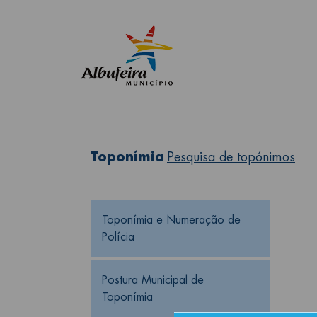
Toponímia
Pesquisa de topónimos
Toponímia
Toponímia e Numeração de 
Polícia
Postura Municipal de 
Toponímia