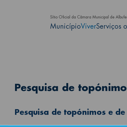
Passar para o conteúdo principa
Sítio Oficial da Câmara Municipal de Albufe
Main navigation
Município
Viver
Serviços o
Pesquisa de topónimo
Pesquisa de topónimos e de