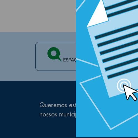
Queremos estar próximos de si e pre
nossos munícipes e visitantes, subscr