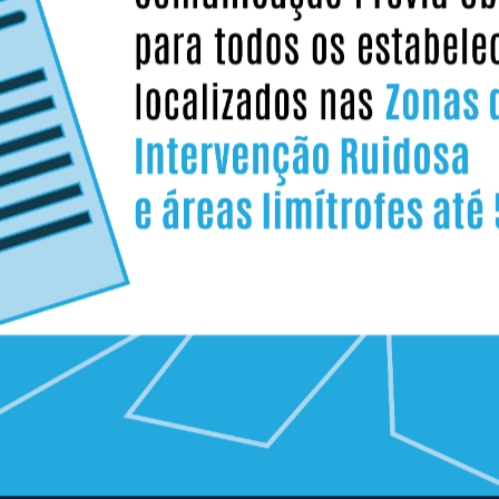
star o melhor serviço de informação aos
Siga
eva a nossa newsletter.
soci