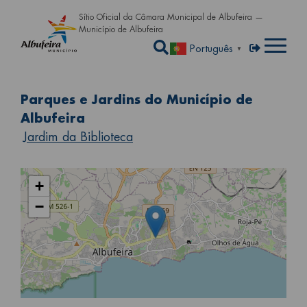
Passar para o conteúdo principa
Sítio Oficial da Câmara Municipal de Albufeira —
Município de Albufeira
Abrir a caixa de pe
Menu de util
Entrar
Português
▼
Parques e Jardins do Município de
Albufeira
Jardim da Biblioteca
+
−