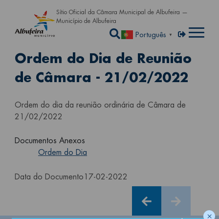
Passar para o conteúdo principa
Sítio Oficial da Câmara Municipal de Albufeira —
Município de Albufeira
Abrir a caixa de pe
Menu de util
Entrar
Português
▼
Ordem do Dia de Reunião
de Câmara - 21/02/2022
Ordem do dia da reunião ordinária de Câmara de
21/02/2022
Documentos Anexos
Ordem do Dia
Data do Documento
17-02-2022
×