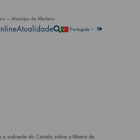
l
ira — Município de Albufeira
Abrir a caixa de pesqu
nline
Atualidade
Menu de utilizador
Entrar
Português
▼
e a sudoeste do Castelo sobre a Ribeira de