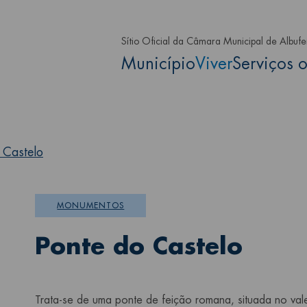
Passar para o conteúdo principa
Sítio Oficial da Câmara Municipal de Albufe
Main navigation
Município
Viver
Serviços o
 Castelo
MONUMENTOS
Ponte do Castelo
Trata-se de uma ponte de feição romana, situada no val