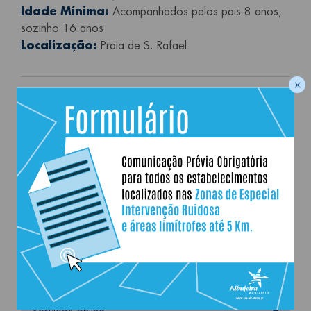
Idade Mínima:
Acompanhados pelos pais 8 anos,
sozinho 16 anos
Localização:
Praia de S. Rafael
×
INSCRIÇÕES ESGOTADAS
Última atualização:
22.06.2026
Navegação principal
Município
Viver