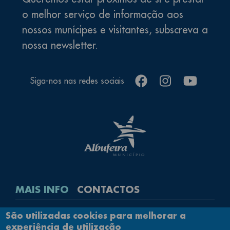
o melhor serviço de informação aos
nossos munícipes e visitantes, subscreva a
nossa newsletter.
facebook
instagram
youtube
Siga-nos nas redes sociais
MAIS INFO
CONTACTOS
Rodapé
São utilizadas cookies para melhorar a
Contactos
experiência de utilização