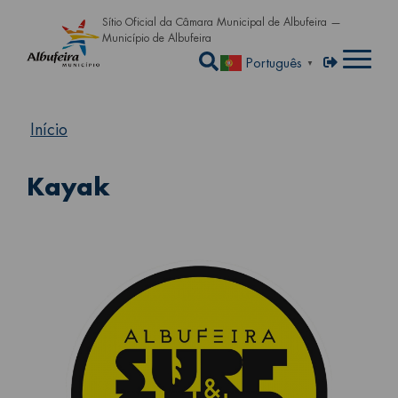
Passar para o conteúdo principa
Sítio Oficial da Câmara Municipal de Albufeira —
Município de Albufeira
Abrir a caixa de pe
Menu de util
Entrar
Português
▼
Início
Kayak