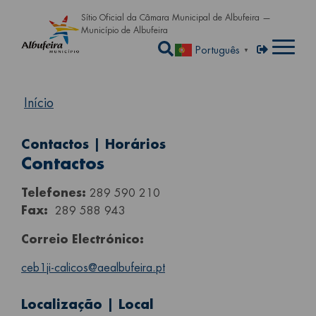
Passar para o conteúdo principa
Sítio Oficial da Câmara Municipal de Albufeira —
Município de Albufeira
Abrir a caixa de pe
Menu de util
Entrar
Português
▼
Início
Contactos | Horários
Contactos
Telefones:
289 590 210
Fax:
289 588 943
Correio Electrónico:
ceb1ji-calicos@aealbufeira.pt
Localização | Local