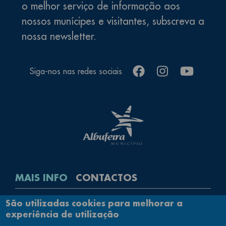
o melhor serviço de informação aos
nossos munícipes e visitantes, subscreva a
nossa newsletter.
facebook
instagram
youtube
Siga-nos nas redes sociais
MAIS INFO
CONTACTOS
Rodapé
São utilizadas cookies para melhorar a
Contactos
experiência de utilização
Política de Privacidade