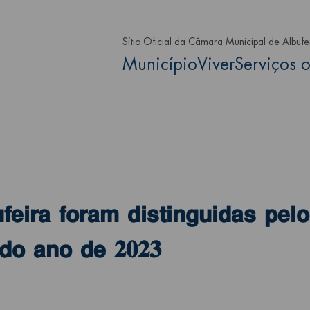
Passar para o conteúdo principa
Sítio Oficial da Câmara Municipal de Albufe
Main navigation
Município
Viver
Serviços o
𝗲𝗶𝗿𝗮 𝗳𝗼𝗿𝗮𝗺 𝗱𝗶𝘀𝘁𝗶𝗻𝗴𝘂𝗶𝗱𝗮𝘀 𝗽𝗲𝗹
 𝗱𝗼 𝗮𝗻𝗼 𝗱𝗲 𝟐𝟎𝟐𝟑