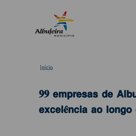
Início
𝟗𝟗 𝗲𝗺𝗽𝗿𝗲𝘀𝗮𝘀 𝗱𝗲 𝗔𝗹𝗯𝘂𝗳
𝗲𝘅𝗰𝗲𝗹𝐞̂𝗻𝗰𝗶𝗮 𝗮𝗼 𝗹𝗼𝗻𝗴