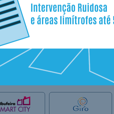
9 A
Par