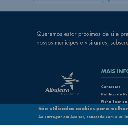
Queremos estar próximos de si e pre
nossos munícipes e visitantes, subscr
MAIS INF
Rodapé
Contactos
Política de P
Ficha Técnica
São utilizadas cookies para melhor
Mapa do Site
Acessibilidad
Ao carregar em Aceitar, concorda com a utili