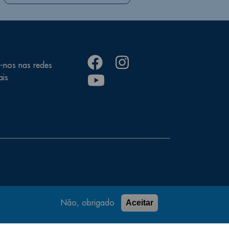
facebook
instagram
-nos nas redes
youtube
ais
Não, obrigado
Aceitar