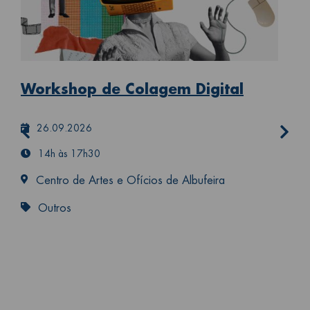
Workshop de Colagem Digital
26.09.2026
14h às 17h30
Centro de Artes e Ofícios de Albufeira
Cu
Outros
C