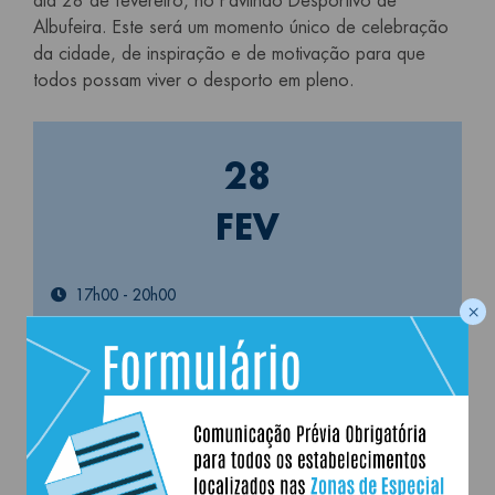
dia 28 de fevereiro, no Pavilhão Desportivo de
Albufeira. Este será um momento único de celebração
da cidade, de inspiração e de motivação para que
todos possam viver o desporto em pleno.
28
FEV
17h00
-
20h00
×
Pavilhão Desportivo de Albufeira
Desporto
+
−