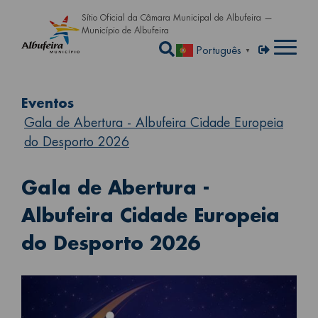
Passar para o conteúdo principa
Sítio Oficial da Câmara Municipal de Albufeira —
Município de Albufeira
Abrir a caixa de pe
Menu de util
Entrar
Português
▼
Eventos
Gala de Abertura - Albufeira Cidade Europeia
do Desporto 2026
Gala de Abertura -
Albufeira Cidade Europeia
do Desporto 2026