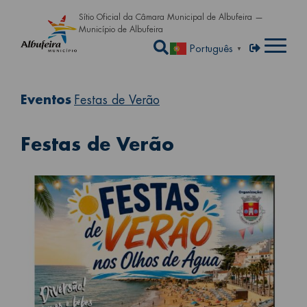
Passar para o conteúdo principa
Sítio Oficial da Câmara Municipal de Albufeira —
Município de Albufeira
Abrir a caixa de pe
Menu de util
Entrar
Português
▼
Eventos
Festas de Verão
Festas de Verão