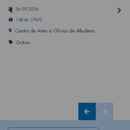
26.09.2026
14h às 17h30
Centro de Artes e Ofícios de Albufeira
Cu
Outros
C