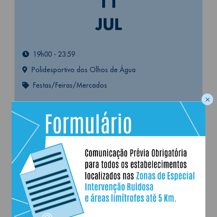
11
JUL
19h00
-
23:59
Polidesportivo dos Olhos de Água
Festas/Feiras/Mercados
×
+
−