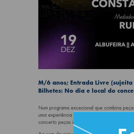
M/6 anos; Entrada Livre (sujeita
Bilhetes: No dia e local do conc
Num programa excecional que combina peças
uma experiência musical envolvente, divertida
concerto peças incontornáveis desta época fe