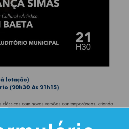
 à lotação)
erto (20h30 às 21h15)
 clássicas com novas versões contemporâneas, criando
 e muito emocionante, serão interpretadas neste
stiva.