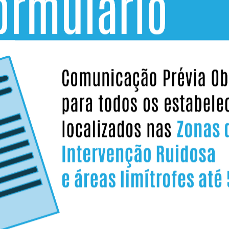
or paisagens cobertas de neve e recordar as cores,
é possível.
iferente e fundamental! Encorajado a cantar por Rui
aestrina Constança Simas, num coro espontâneo,
aos instrumentos da orquestra em canções como “Noite
e Christmas” e “Have Yourself a Merry Little Christmas”.
ilhar esta experiência inesquecível com toda a sua
 de Natal.
tura de Natal
Suite Orquestral n.º 3
ittenfahrt
Herald Angels Sing
de Natal, de "As Estações"