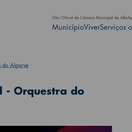
Passar para o conteúdo principa
Sítio Oficial da Câmara Municipal de Albufe
Main navigation
Município
Viver
Serviços o
a do Algarve
l - Orquestra do