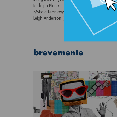
Rudolph Blane (1914-1995) - Have Yourself a 
Mykola Leontovych (1877-1921) - Carol of th
Leigh Anderson (1905-1975) - Sleigh Ride
brevemente