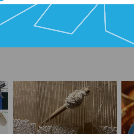
Merry Little Christmas
e Bells (arr. Manookian)