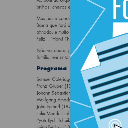
Ao som da orquestra iremos viajar de trenó p
brilhos, cheiros e sabores como só no Natal 
Mas neste concerto o público terá um papel d
Baeta que fará a mediação e dirigido pela m
afinado, e muito musical, juntará a sua voz 
Feliz”, “Hark! The Herald Angels Sing”, “Whit
Não vai querer perder a oportunidade de part
família, em sintonia com o verdadeiro espírito
Programa
Samuel Coleridge -Taylor (1875-1912) - Aber
Franz Gruber (1787-1863) - Silent Night
Johann Sebastian Bach (1685-1750) - Aria da 
Wolfgang Amadeus Mozart (1756-1791) - Schl
John Ireland (1879-1962) - The Holy Boy
Felix Mendelssohn (1809-1847) - Hark! The 
Pyotr Ilych Tchaikovski (1840-1893) - Valsa 
Irving Berlin - (1888-1989) - White Christmas