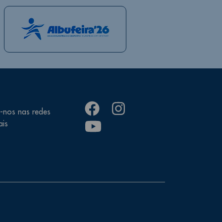
facebook
instagram
-nos nas redes
youtube
ais