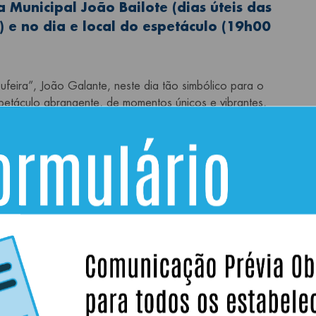
a Municipal João Bailote (dias úteis das
 e no dia e local do espetáculo (19h00
feira”, João Galante, neste dia tão simbólico para o
petáculo abrangente, de momentos únicos e vibrantes,
e dançáveis do Funk, passando pelos clássicos do Jazz.
sidentes no Algarve, conta com duas convidadas
ora “habitué” de grandes festivais e palcos
iente performer da “movida” musical de São Paulo
memorável de Jazz.