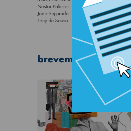
Nestor Palacios – Trombone
João Segurado – Contrabaixo e Electric Bass
Tony de Sousa – Bateria
brevemente