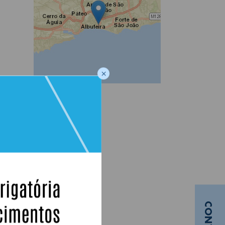
×
Partilhar
Partilhar: