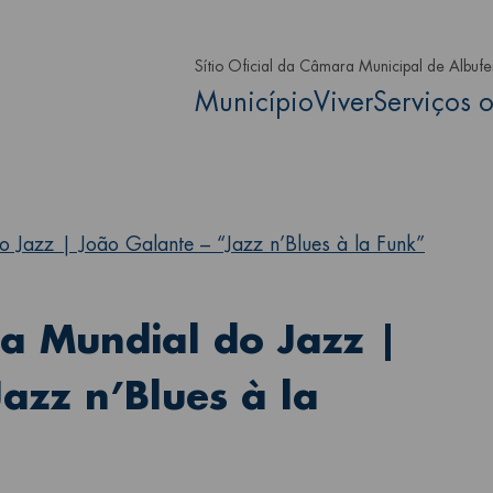
Passar para o conteúdo principa
Sítio Oficial da Câmara Municipal de Albufe
Main navigation
Município
Viver
Serviços o
Jazz | João Galante – “Jazz n’Blues à la Funk”
a Mundial do Jazz |
azz n’Blues à la