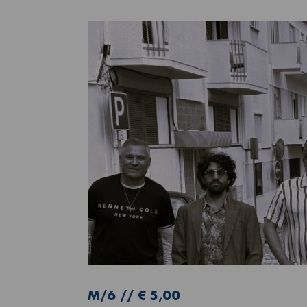
M/6 // € 5,00