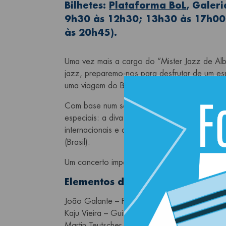
Bilhetes:
Plataforma BoL
, Galeri
9h30 às 12h30; 13h30 às 17h00)
às 20h45).
Uma vez mais a cargo do “Mister Jazz de Albu
jazz, preparemo-nos para desfrutar de um es
uma viagem do Blues até aos ritmos quentes 
Com base num sexteto de grandes músicos re
especiais: a diva canadiana Tammy Weis, cant
internacionais e a notável Mary Alves, exper
(Brasil).
Um concerto imperdível para mais uma noite 
Elementos da Banda
João Galante – Piano, órgão e Voz
Kaju Vieira – Guitarras
Martin Teutscher – Saxofones