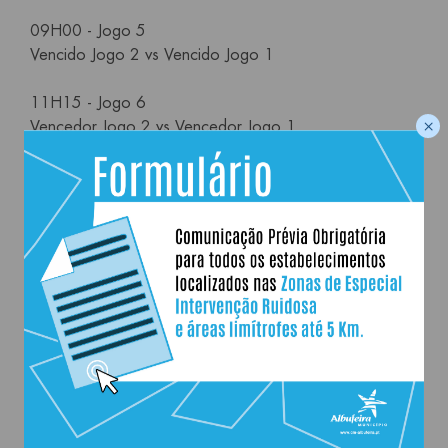
09H00 - Jogo 5
Vencido Jogo 2 vs Vencido Jogo 1
11H15 - Jogo 6
×
Vencedor Jogo 2 vs Vencedor Jogo 1
05
JUN
07
JUN
19h00
-
13:30