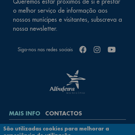
Queremos estar próximos de si e prestar
o melhor serviço de informação aos
nossos munícipes e visitantes, subscreva a
nossa newsletter.
facebook
instagram
youtube
Siga-nos nas redes sociais
MAIS INFO
CONTACTOS
Rodapé
São utilizadas cookies para melhorar a
Contactos