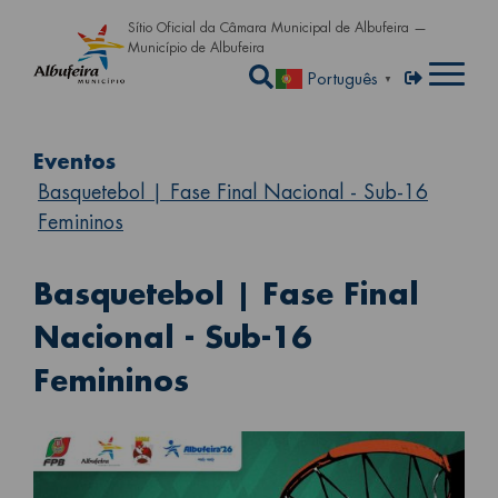
Passar para o conteúdo principa
Sítio Oficial da Câmara Municipal de Albufeira —
Município de Albufeira
Abrir a caixa de pe
Menu de util
Entrar
Português
▼
Eventos
Basquetebol | Fase Final Nacional - Sub-16
Femininos
Basquetebol | Fase Final
Nacional - Sub-16
Femininos