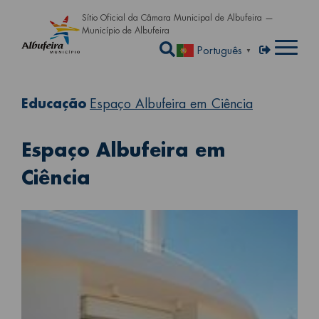
Passar para o conteúdo principa
Sítio Oficial da Câmara Municipal de Albufeira —
Município de Albufeira
Abrir a caixa de pe
Menu de util
Entrar
Português
▼
Educação
Espaço Albufeira em Ciência
Espaço Albufeira em
Ciência