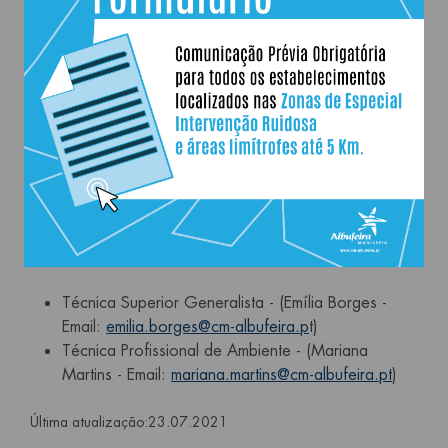
oferendo às escolas um espaço científico inserido
no concelho;
Incentivar os jovens para o estudo e investigação
científica na nossa região;
Conhecer e analisar criticamente as implicações da
Ciência e da Tecnologia na sociedade actual.
O Espaço Albufeira em Ciência é
constituido pelas Técnicas:
Técnica Superior Generalista - (Emília Borges -
Email:
emilia.borges@cm-albufeira.p
t)
Técnica Profissional de Ambiente - (Mariana
Martins - Email:
mariana.martins@cm-albufeira.pt
)
Última atualização:
23.07.2021