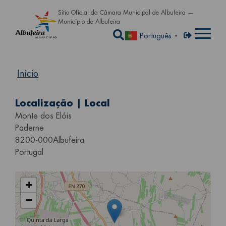
Passar para o conteúdo principa
Sítio Oficial da Câmara Municipal de Albufeira —
Município de Albufeira
Abrir a caixa de pe
Menu de util
Entrar
Português
▼
Início
Localização | Local
Monte dos Elóis
Paderne
8200-000
Albufeira
Portugal
+
−