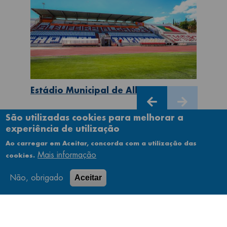
Estádio Municipal de Albufeira
São utilizadas cookies para melhorar a
experiência de utilização
Ao carregar em Aceitar, concorda com a utilização das
Mais informação
cookies.
Não, obrigado
Aceitar
Queremos estar próximos de si e prestar