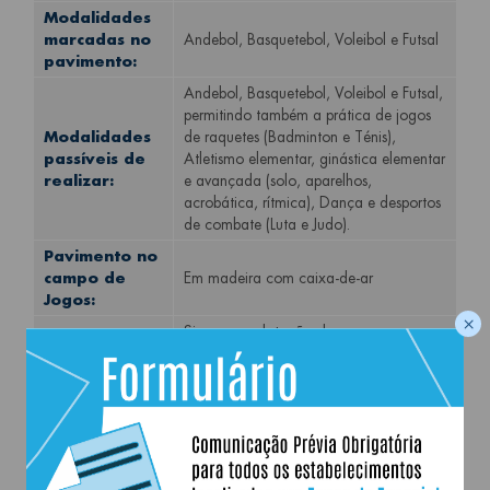
Modalidades
marcadas no
Andebol, Basquetebol, Voleibol e Futsal
pavimento:
Andebol, Basquetebol, Voleibol e Futsal,
permitindo também a prática de jogos
Modalidades
de raquetes (Badminton e Ténis),
passíveis de
Atletismo elementar, ginástica elementar
realizar:
e avançada (solo, aparelhos,
acrobática, rítmica), Dança e desportos
de combate (Luta e Judo).
Pavimento no
campo de
Em madeira com caixa-de-ar
Jogos:
×
Sim, com a lotação de
Bancada:
aproximadamente 200 pax
4 unidades de balneários, dois deles
Balneários:
equipados com áreas para pessoas com
mobilidade condicionada.
4 tabelas de basquetebol (tabelas
campos laterais);