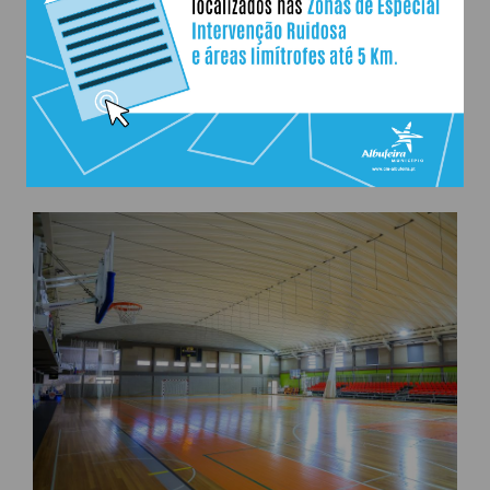
4 carros de mini-basquetebol street
WISA retangular com aro fixo;
2 carros oficiais de basquetebol de alta
Equipamentos:
competição;
2 balizas de andebol/futsal oficial em
alumínio (perfil quadrado);
2 postes com rede de voleibol;
Marcador eletrónico.