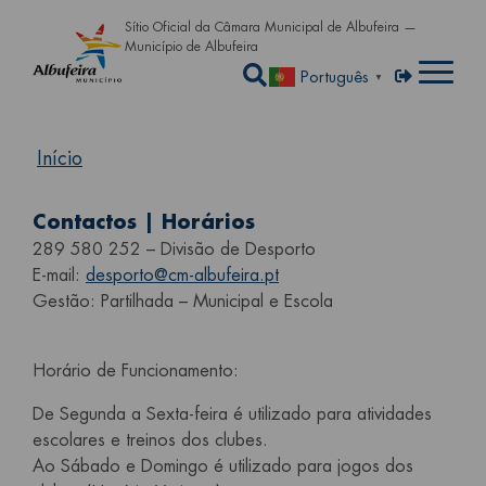
Passar para o conteúdo principa
Sítio Oficial da Câmara Municipal de Albufeira —
Município de Albufeira
Abrir a caixa de pe
Menu de util
Entrar
Português
▼
Início
Contactos | Horários
289 580 252 – Divisão de Desporto
E-mail:
desporto@cm-albufeira.pt
Gestão: Partilhada – Municipal e Escola
Horário de Funcionamento:
De Segunda a Sexta-feira é utilizado para atividades
escolares e treinos dos clubes.
Ao Sábado e Domingo é utilizado para jogos dos