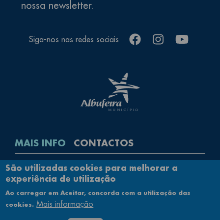
nossa newsletter.
facebook
instagram
youtube
Siga-nos nas redes sociais
MAIS INFO
CONTACTOS
Rodapé
São utilizadas cookies para melhorar a
Contactos
experiência de utilização
Política de Privacidade
Ao carregar em Aceitar, concorda com a utilização das
Ficha Técnica
Mais informação
cookies.
Mapa do Site