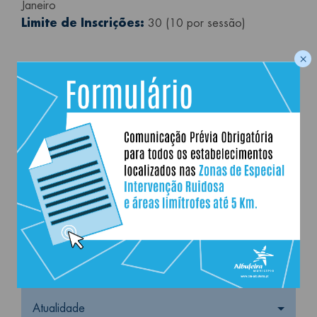
Janeiro
Limite de Inscrições:
30 (10 por sessão)
×
“Inscrições Esgotadas”
Última atualização:
28.01.2026
Navegação principal
Município
Viver
Serviços online
Atualidade