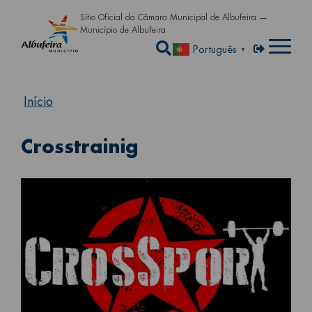
Passar para o conteúdo principa
Sítio Oficial da Câmara Municipal de Albufeira —
Município de Albufeira
Abrir a caixa de pe
Menu de util
Entrar
Português
▼
Início
Crosstrainig