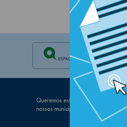
Queremos estar próximos de si e pre
nossos munícipes e visitantes, subscr