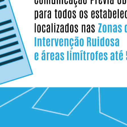
star o melhor serviço de informação aos
Siga
eva a nossa newsletter.
soci