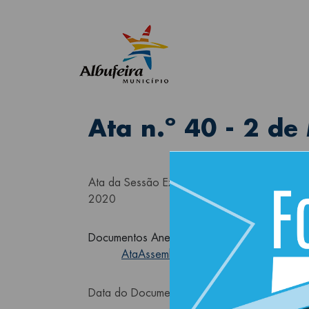
Ata n.º 40 - 2 d
Ata da Sessão Extraordinária Temática da As
2020
Documentos Anexos
AtaAssembleiaMunicipal
Data do Documento
07-07-2020