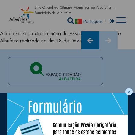
Passar para o conteúdo principa
Sítio Oficial da Câmara Municipal de Albufeira —
Município de Albufeira
Abrir a caixa de pe
Menu de util
Entrar
Português
▼
Ata da sessão extraordinária da Assembleia Municipal de
Albufeira realizada no dia 18 de Dezembro de 2014
×
Queremos estar próximos de si e prestar
o melhor serviço de informação aos
nossos munícipes e visitantes, subscreva a