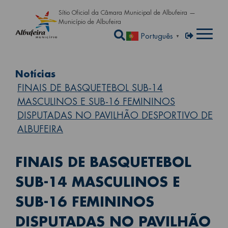
Passar para o conteúdo principa
Sítio Oficial da Câmara Municipal de Albufeira —
Município de Albufeira
Abrir a caixa de pe
Menu de util
Entrar
Português
▼
Notícias
FINAIS DE BASQUETEBOL SUB-14
MASCULINOS E SUB-16 FEMININOS
DISPUTADAS NO PAVILHÃO DESPORTIVO DE
ALBUFEIRA
FINAIS DE BASQUETEBOL
SUB-14 MASCULINOS E
SUB-16 FEMININOS
DISPUTADAS NO PAVILHÃO