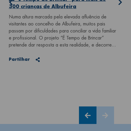
300 crianças de Albufeira
5 Ag
Numa altura marcada pela elevada afluência de
visitantes ao concelho de Albufeira, muitos pais
Vol
passam por dificuldades para conciliar a vida familiar
a
A Vo
e profissional. O projeto “É Tempo de Brincar”
do 
pretende dar resposta a esta realidade, e decorre...
pas
Desc
Partilhar
Partilhar
se r
pelo
te
do
Par