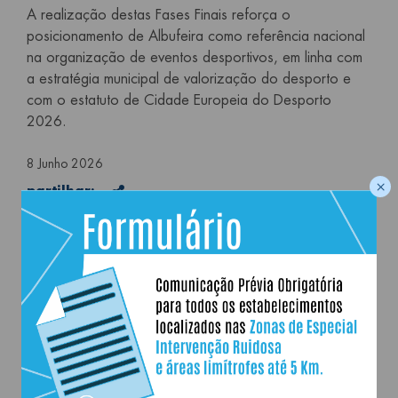
A realização destas Fases Finais reforça o
posicionamento de Albufeira como referência nacional
na organização de eventos desportivos, em linha com
a estratégia municipal de valorização do desporto e
com o estatuto de Cidade Europeia do Desporto
2026.
8 Junho 2026
×
Partilhar
partilhar:
Etiquetas | Tags
Fase Final
basquetebol
sub-14 masculinos
sub-16 femininos
Desporto
Pavilhão Desportivo de Albufeira
Albufeira Cidade
Europeia do Desporto 2026