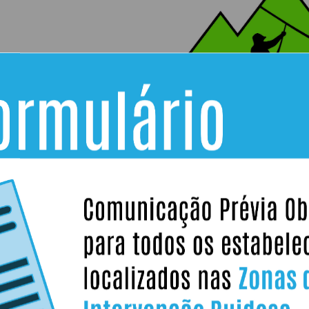
Atividades de aventura em árvores (tirolesa
de escalada, etc.) com equipamento de seg
automático ou linha de segurança contínua,
Equipamento a levar:
Roupa Desportiva
Horário:
10h00 às 13h30