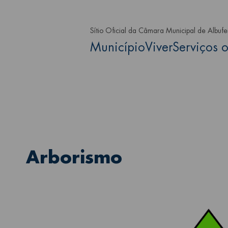
Passar para o conteúdo principa
Sítio Oficial da Câmara Municipal de Albufe
Main navigation
Município
Viver
Serviços o
Arborismo