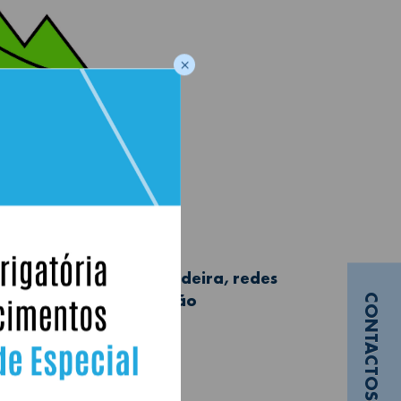
×
/"slides", pontes de madeira, redes
urança (arnês, mosquetão
CONTACTOS
 roldana).