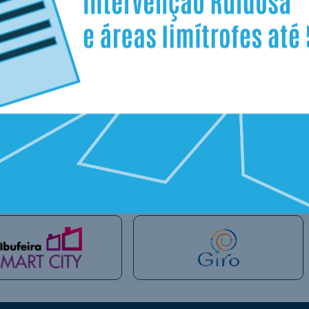
Idade mínima:
6 anos
Data de Abertura das Inscrições:
22 de Janeiro
Limite de Inscrições:
50
“Inscrições E
Última atualização:
22.01.2026