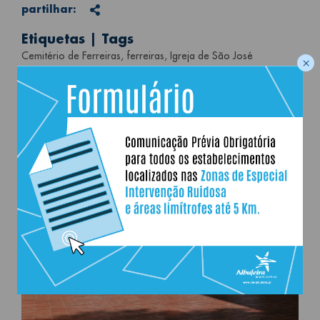
Partilhar
partilhar:
Etiquetas | Tags
Cemitério de Ferreiras
ferreiras
Igreja de São José
×