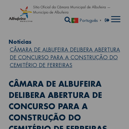
Passar para o conteúdo principa
Sítio Oficial da Câmara Municipal de Albufeira —
Município de Albufeira
Abrir a caixa de pe
Menu de util
Entrar
Português
▼
Notícias
CÂMARA DE ALBUFEIRA DELIBERA ABERTURA
DE CONCURSO PARA A CONSTRUÇÃO DO
CEMITÉRIO DE FERREIRAS
CÂMARA DE ALBUFEIRA
DELIBERA ABERTURA DE
CONCURSO PARA A
CONSTRUÇÃO DO
CEMITÉRIO DE FERREIRAS