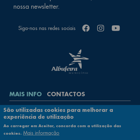
nossa newsletter.
facebook
instagram
youtube
Siga-nos nas redes sociais
MAIS INFO
CONTACTOS
Rodapé
São utilizadas cookies para melhorar a
Contactos
experiência de utilização
Política de Privacidade
Ao carregar em Aceitar, concorda com a utilização das
Ficha Técnica
Mais informação
cookies.
Mapa do Site