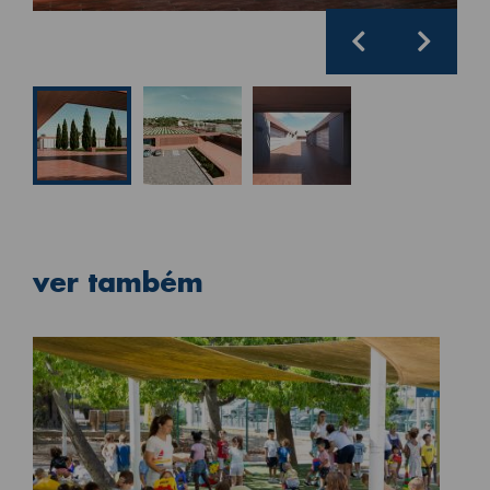
Previous
Next
ver também