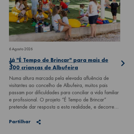
6 Agosto 2026
Já "É Tempo de Brincar" para mais de
300 crianças de Albufeira
5 Ag
Numa altura marcada pela elevada afluência de
visitantes ao concelho de Albufeira, muitos pais
Vol
passam por dificuldades para conciliar a vida familiar
a
A Vo
e profissional. O projeto “É Tempo de Brincar”
do 
pretende dar resposta a esta realidade, e decorre...
pas
Desc
Partilhar
Partilhar
se r